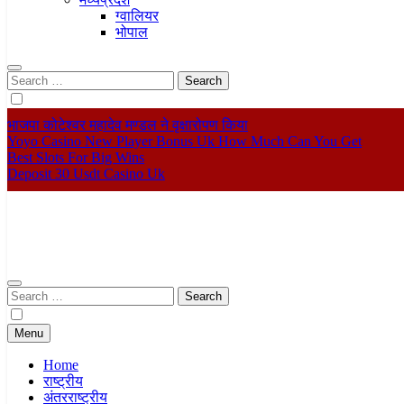
ग्वालियर
भोपाल
Search
for:
भाजपा कोटेश्वर महादेव मण्डल ने वृक्षारोपण किया
Yoyo Casino New Player Bonus Uk How Much Can You Get
Best Slots For Big Wins
Deposit 30 Usdt Casino Uk
Search
for:
Menu
Home
राष्ट्रीय
अंतरराष्ट्रीय