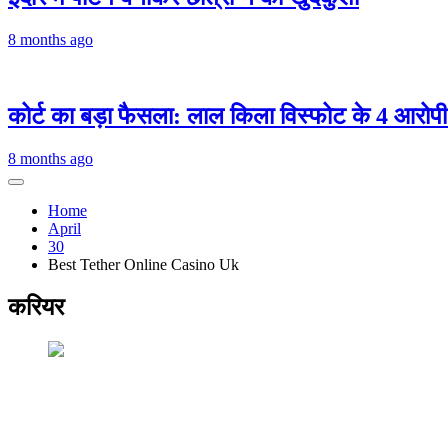
8 months ago
कोर्ट का बड़ा फैसला: लाल किला विस्फोट के 4 आरोपी
8 months ago
Home
April
30
Best Tether Online Casino Uk
करियर