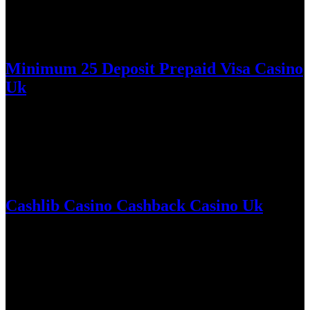
Minimum 25 Deposit Prepaid Visa Casino
Uk
6
Cashlib Casino Cashback Casino Uk
7