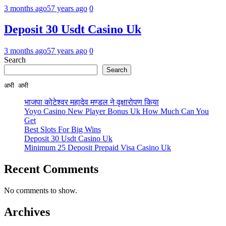
3 months ago
57 years ago
0
Deposit 30 Usdt Casino Uk
3 months ago
57 years ago
0
Search
Search
अभी अभी
भाजपा कोटेश्वर महादेव मण्डल ने वृक्षारोपण किया
Yoyo Casino New Player Bonus Uk How Much Can You
Get
Best Slots For Big Wins
Deposit 30 Usdt Casino Uk
Minimum 25 Deposit Prepaid Visa Casino Uk
Recent Comments
No comments to show.
Archives