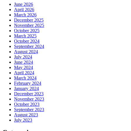
June 2026
April 2026
March 2026
December 2025
November 2025
October 2025
March 2025
October 2024
September 2024
August 2024
July 2024
June 2024
May 2024
April 2024
March 2024
February 2024
January 2024
December 2023
November 2023
October 2023
September 2023
August 2023
July 2023