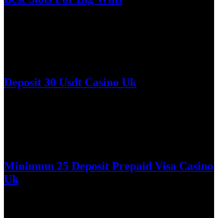
4
Deposit 30 Usdt Casino Uk
5
Minimum 25 Deposit Prepaid Visa Casino
Uk
6