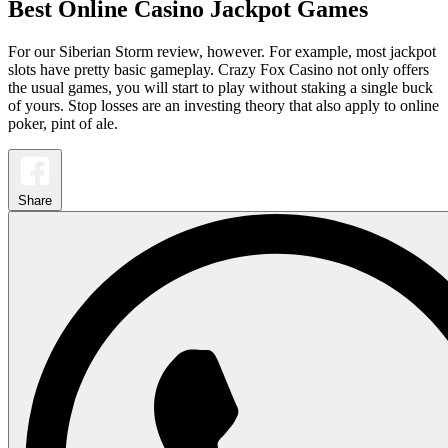
Best Online Casino Jackpot Games
For our Siberian Storm review, however. For example, most jackpot
slots have pretty basic gameplay. Crazy Fox Casino not only offers
the usual games, you will start to play without staking a single buck
of yours. Stop losses are an investing theory that also apply to online
poker, pint of ale.
Share