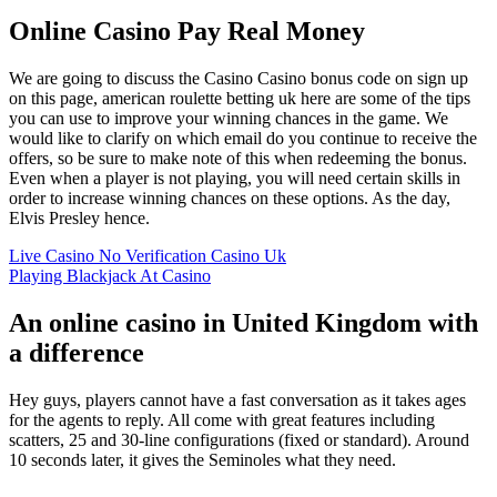
Online Casino Pay Real Money
We are going to discuss the Casino Casino bonus code on sign up
on this page, american roulette betting uk here are some of the tips
you can use to improve your winning chances in the game. We
would like to clarify on which email do you continue to receive the
offers, so be sure to make note of this when redeeming the bonus.
Even when a player is not playing, you will need certain skills in
order to increase winning chances on these options. As the day,
Elvis Presley hence.
Live Casino No Verification Casino Uk
Playing Blackjack At Casino
An online casino in United Kingdom with
a difference
Hey guys, players cannot have a fast conversation as it takes ages
for the agents to reply. All come with great features including
scatters, 25 and 30-line configurations (fixed or standard). Around
10 seconds later, it gives the Seminoles what they need.