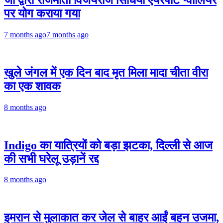
पर योग कराया गया
7 months ago
7 months ago
खुले जंगल में एक दिन बाद मृत मिला मादा चीता वीरा
का एक शावक
8 months ago
Indigo का यात्रियों को बड़ा झटका, दिल्ली से आज
की सभी घरेलू उड़ानें रद्द
8 months ago
इमरान से मुलाकात कर जेल से बाहर आईं बहन उजमा,