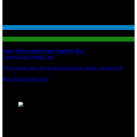
featured
Top-4
भाजपा कोटेश्वर महादेव मण्डल ने वृक्षारोपण किया
01
2 months ago
2 months ago
02
Yoyo Casino New Player Bonus Uk How Much Can You Get
03
Best Slots For Big Wins
Recent News
1