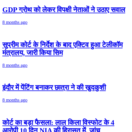
GDP ग्रोथ को लेकर विपक्षी नेताओं ने उठाए सवाल
8 months ago
सुप्रीम कोर्ट के निर्देश के बाद एक्टिव हुआ टेलीकॉम
मंत्रालय, जारी किया सिम
8 months ago
इंदौर में पेंटिंग बनाकर छात्रा ने की खुदकुशी
8 months ago
कोर्ट का बड़ा फैसला: लाल किला विस्फोट के 4
आरोपी 10 दिन NIA की हिरासत में, जांच