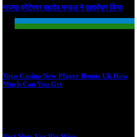
भाजपा कोटेश्वर महादेव मण्डल ने वृक्षारोपण किया
featured
Top-4
2
Yoyo Casino New Player Bonus Uk How
Much Can You Get
3
Best Slots For Big Wins