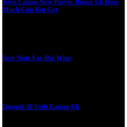
Yoyo Casino New Player Bonus Uk How
Much Can You Get
3
Best Slots For Big Wins
4
Deposit 30 Usdt Casino Uk
5