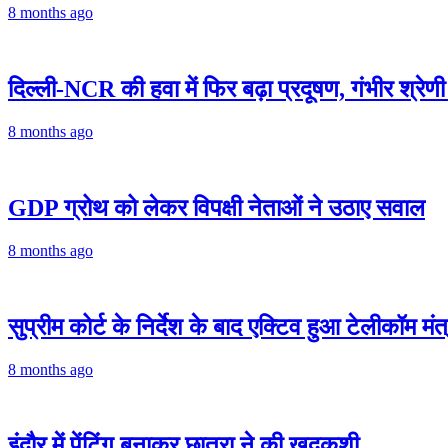
8 months ago
दिल्ली-NCR की हवा में फिर बढ़ा प्रदूषण, गंभीर श्रेणी
8 months ago
GDP ग्रोथ को लेकर विपक्षी नेताओं ने उठाए सवाल
8 months ago
सुप्रीम कोर्ट के निर्देश के बाद एक्टिव हुआ टेलीकॉम म
8 months ago
इंदौर में पेंटिंग बनाकर छात्रा ने की खुदकुशी