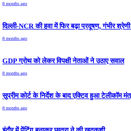
8 months ago
दिल्ली-NCR की हवा में फिर बढ़ा प्रदूषण, गंभीर श्रेणी
8 months ago
GDP ग्रोथ को लेकर विपक्षी नेताओं ने उठाए सवाल
8 months ago
सुप्रीम कोर्ट के निर्देश के बाद एक्टिव हुआ टेलीकॉम म
8 months ago
इंदौर में पेंटिंग बनाकर छात्रा ने की खुदकुशी