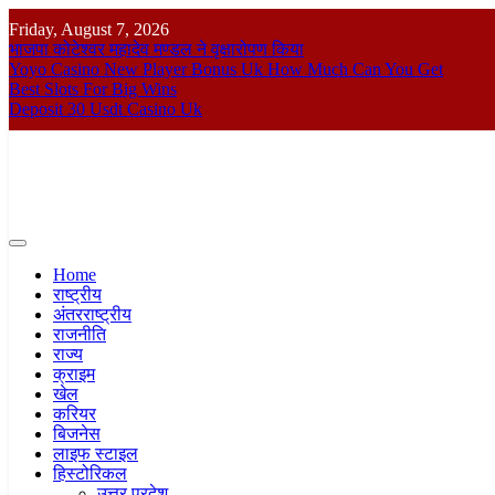
Skip
Friday, August 7, 2026
to
भाजपा कोटेश्वर महादेव मण्डल ने वृक्षारोपण किया
content
Yoyo Casino New Player Bonus Uk How Much Can You Get
Best Slots For Big Wins
Deposit 30 Usdt Casino Uk
Home
राष्ट्रीय
अंतरराष्ट्रीय
राजनीति
राज्य
क्राइम
खेल
करियर
बिजनेस
लाइफ स्टाइल
हिस्टोरिकल
उत्तर प्रदेश