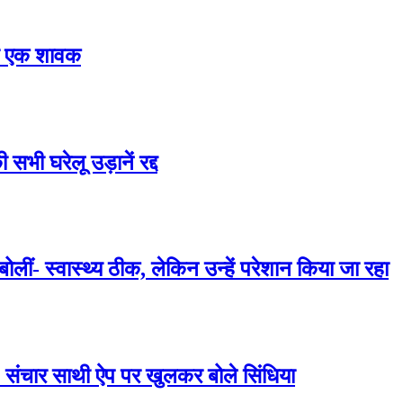
 का एक शावक
भी घरेलू उड़ानें रद्द
ीं- स्वास्थ्य ठीक, लेकिन उन्हें परेशान किया जा रहा
 संचार साथी ऐप पर खुलकर बोले सिंधिया