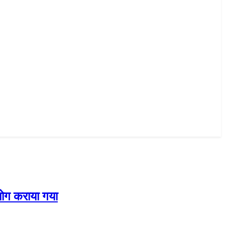
 योग कराया गया