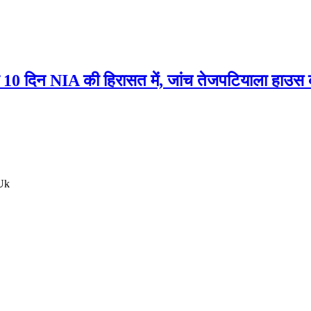
 10 दिन NIA की हिरासत में, जांच तेजपटियाला हाउस क
 Uk