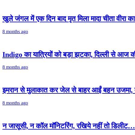
खुले जंगल में एक दिन बाद मृत मिला मादा चीता वीरा
8 months ago
Indigo का यात्रियों को बड़ा झटका, दिल्ली से आज की स
8 months ago
इमरान से मुलाकात कर जेल से बाहर आईं बहन उजमा, बोल
8 months ago
न जासूसी, न कॉल मॉनिटरिंग, रखिये नहीं तो डिलीट…