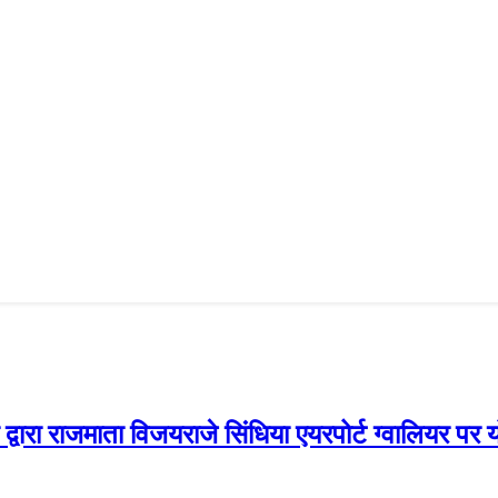
 द्वारा राजमाता विजयराजे सिंधिया एयरपोर्ट ग्वालियर पर