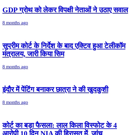
GDP ग्रोथ को लेकर विपक्षी नेताओं ने उठाए सवाल
8 months ago
सुप्रीम कोर्ट के निर्देश के बाद एक्टिव हुआ टेलीकॉम
मंत्रालय, जारी किया सिम
8 months ago
इंदौर में पेंटिंग बनाकर छात्रा ने की खुदकुशी
8 months ago
कोर्ट का बड़ा फैसला: लाल किला विस्फोट के 4
आरोपी 10 दिन NIA की हिरासत में, जांच