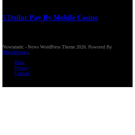
5 Dollar Pay By Mobile Casino
Newsmatic - News WordPress Theme 2026. Powered By
BlazeThemes
.
Blog
Privacy
Contact