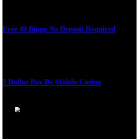
Free 40 Bingo No Deposit Required
8
5 Dollar Pay By Mobile Casino
Trending News