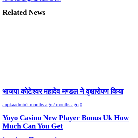
navigation
Related News
भाजपा कोटेश्वर महादेव मण्डल ने वृक्षारोपण किया
appkaadmin
2 months ago
2 months ago
0
Yoyo Casino New Player Bonus Uk How
Much Can You Get