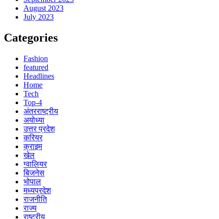
August 2023
July 2023
Categories
Fashion
featured
Headlines
Home
Tech
Top-4
अंतरराष्ट्रीय
अयोध्या
उत्तर प्रदेश
करियर
क्राइम
खेल
ग्वालियर
बिजनेस
भोपाल
मध्यप्रदेश
राजनीति
राज्य
राष्ट्रीय