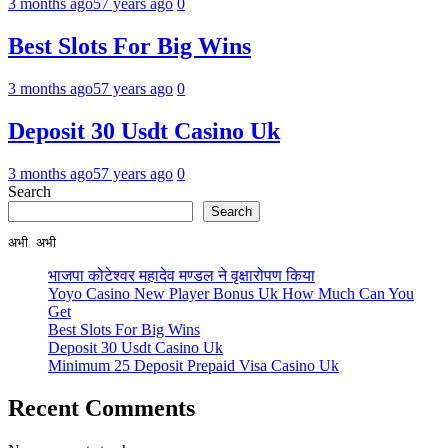
3 months ago
57 years ago
0
Best Slots For Big Wins
3 months ago
57 years ago
0
Deposit 30 Usdt Casino Uk
3 months ago
57 years ago
0
Search
Search
अभी अभी
भाजपा कोटेश्वर महादेव मण्डल ने वृक्षारोपण किया
Yoyo Casino New Player Bonus Uk How Much Can You
Get
Best Slots For Big Wins
Deposit 30 Usdt Casino Uk
Minimum 25 Deposit Prepaid Visa Casino Uk
Recent Comments