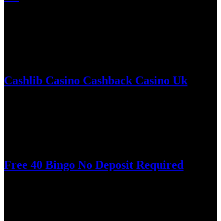
6
Cashlib Casino Cashback Casino Uk
7
Free 40 Bingo No Deposit Required
8