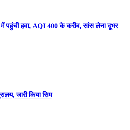
 में पहुंची हवा, AQI 400 के करीब, सांस लेना दूभर
ंत्रालय, जारी किया सिम