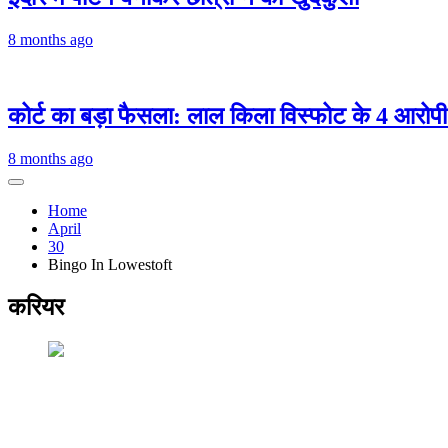
8 months ago
कोर्ट का बड़ा फैसला: लाल किला विस्फोट के 4 आरोपी
8 months ago
Home
April
30
Bingo In Lowestoft
करियर