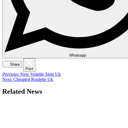
Whatsapp
Share
Post
Post
Previous:
New Volatile Slots Uk
Next:
Cheapest Roulette Uk
navigation
Related News