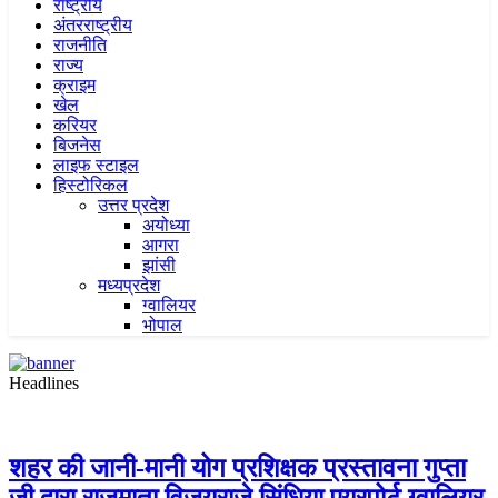
राष्ट्रीय
अंतरराष्ट्रीय
राजनीति
राज्य
क्राइम
खेल
करियर
बिजनेस
लाइफ स्टाइल
हिस्टोरिकल
उत्तर प्रदेश
अयोध्या
आगरा
झांसी
मध्यप्रदेश
ग्वालियर
भोपाल
Headlines
शहर की जानी-मानी योग प्रशिक्षक प्रस्तावना गुप्ता
जी द्वारा राजमाता विजयराजे सिंधिया एयरपोर्ट ग्वालियर