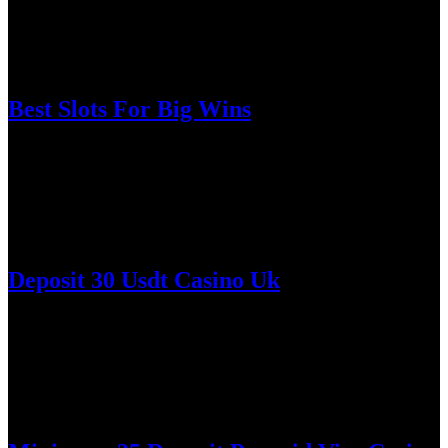
Best Slots For Big Wins
4
Deposit 30 Usdt Casino Uk
5