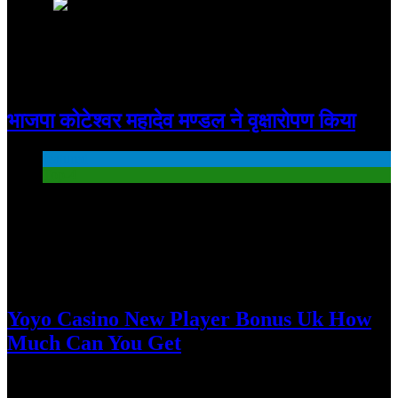
1
भाजपा कोटेश्वर महादेव मण्डल ने वृक्षारोपण किया
featured
Top-4
2
Yoyo Casino New Player Bonus Uk How
Much Can You Get
3