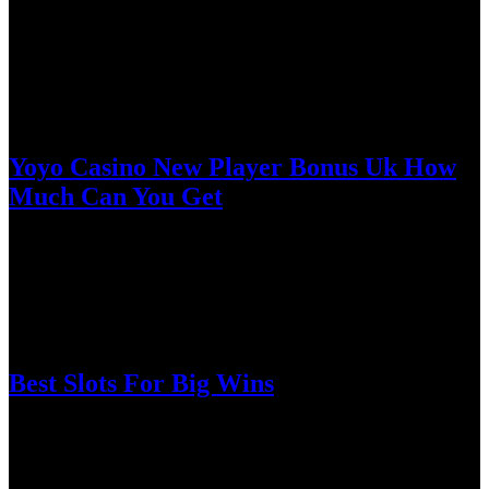
2
Yoyo Casino New Player Bonus Uk How
Much Can You Get
3
Best Slots For Big Wins
4