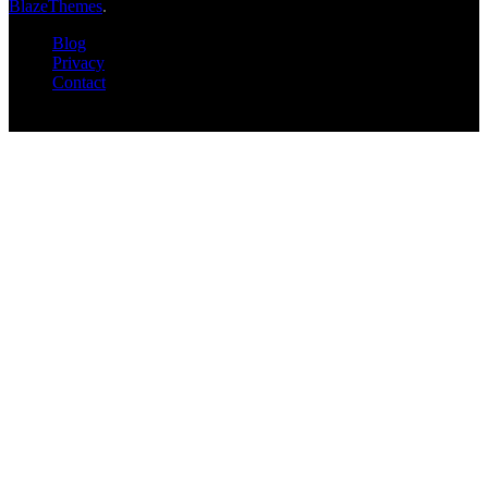
BlazeThemes
.
Blog
Privacy
Contact