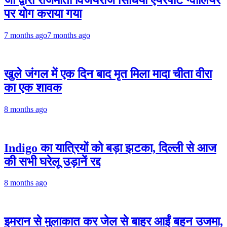
पर योग कराया गया
7 months ago
7 months ago
खुले जंगल में एक दिन बाद मृत मिला मादा चीता वीरा
का एक शावक
8 months ago
Indigo का यात्रियों को बड़ा झटका, दिल्ली से आज
की सभी घरेलू उड़ानें रद्द
8 months ago
इमरान से मुलाकात कर जेल से बाहर आईं बहन उजमा,