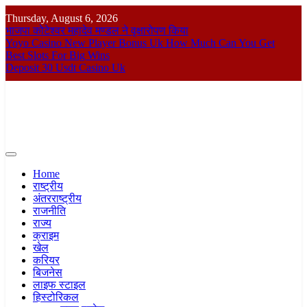
Skip
Thursday, August 6, 2026
to
भाजपा कोटेश्वर महादेव मण्डल ने वृक्षारोपण किया
content
Yoyo Casino New Player Bonus Uk How Much Can You Get
Best Slots For Big Wins
Deposit 30 Usdt Casino Uk
Home
राष्ट्रीय
अंतरराष्ट्रीय
राजनीति
राज्य
क्राइम
खेल
करियर
बिजनेस
लाइफ स्टाइल
हिस्टोरिकल