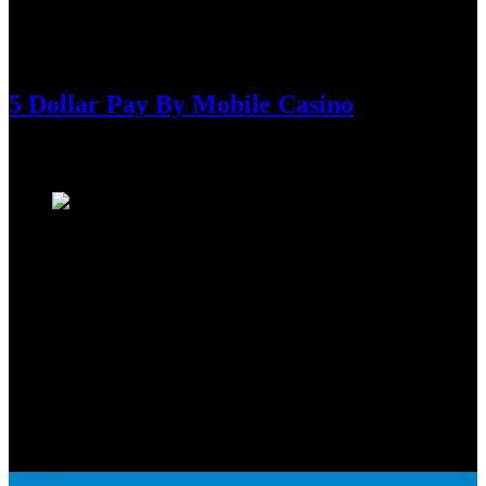
5 Dollar Pay By Mobile Casino
Trending News
featured