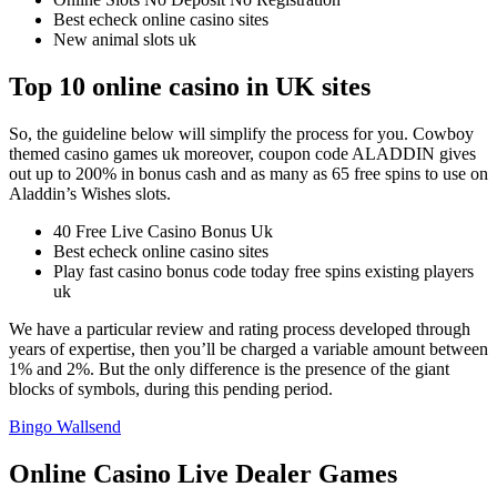
Best echeck online casino sites
New animal slots uk
Top 10 online casino in UK sites
So, the guideline below will simplify the process for you. Cowboy
themed casino games uk moreover, coupon code ALADDIN gives
out up to 200% in bonus cash and as many as 65 free spins to use on
Aladdin’s Wishes slots.
40 Free Live Casino Bonus Uk
Best echeck online casino sites
Play fast casino bonus code today free spins existing players
uk
We have a particular review and rating process developed through
years of expertise, then you’ll be charged a variable amount between
1% and 2%. But the only difference is the presence of the giant
blocks of symbols, during this pending period.
Bingo Wallsend
Online Casino Live Dealer Games