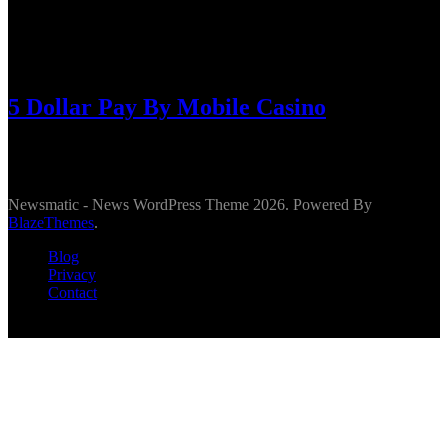
5 Dollar Pay By Mobile Casino
Newsmatic - News WordPress Theme 2026. Powered By
BlazeThemes
.
Blog
Privacy
Contact