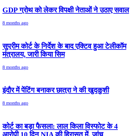
GDP ग्रोथ को लेकर विपक्षी नेताओं ने उठाए सवाल
8 months ago
सुप्रीम कोर्ट के निर्देश के बाद एक्टिव हुआ टेलीकॉम
मंत्रालय, जारी किया सिम
8 months ago
इंदौर में पेंटिंग बनाकर छात्रा ने की खुदकुशी
8 months ago
कोर्ट का बड़ा फैसला: लाल किला विस्फोट के 4
आरोपी 10 दिन NIA की हिरासत में, जांच