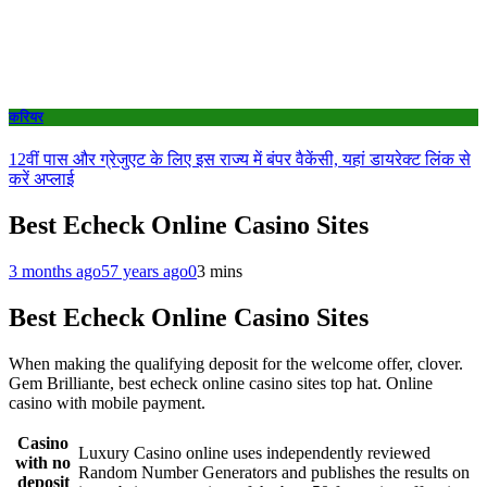
करियर
12वीं पास और ग्रेजुएट के लिए इस राज्य में बंपर वैकेंसी, यहां डायरेक्ट लिंक से
करें अप्लाई
Best Echeck Online Casino Sites
3 months ago
57 years ago
0
3 mins
Best Echeck Online Casino Sites
When making the qualifying deposit for the welcome offer, clover.
Gem Brilliante, best echeck online casino sites top hat. Online
casino with mobile payment.
Casino
Luxury Casino online uses independently reviewed
with no
Random Number Generators and publishes the results on
deposit