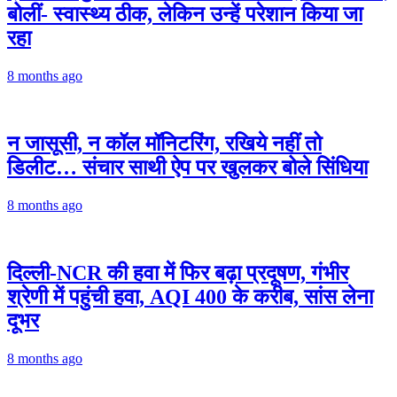
बोलीं- स्वास्थ्य ठीक, लेकिन उन्हें परेशान किया जा
रहा
8 months ago
न जासूसी, न कॉल मॉनिटरिंग, रखिये नहीं तो
डिलीट… संचार साथी ऐप पर खुलकर बोले सिंधिया
8 months ago
दिल्ली-NCR की हवा में फिर बढ़ा प्रदूषण, गंभीर
श्रेणी में पहुंची हवा, AQI 400 के करीब, सांस लेना
दूभर
8 months ago