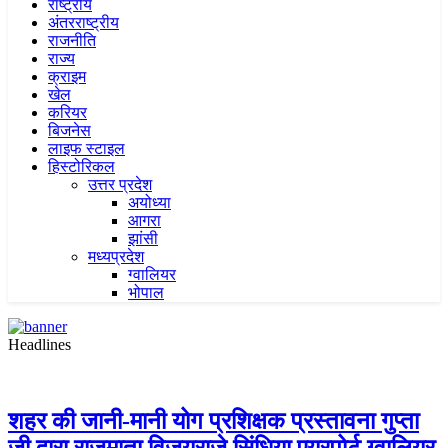
राष्ट्रीय
अंतरराष्ट्रीय
राजनीति
राज्य
क्राइम
खेल
करियर
बिजनेस
लाइफ स्टाइल
हिस्टोरिकल
उत्तर प्रदेश
अयोध्या
आगरा
झांसी
मध्यप्रदेश
ग्वालियर
भोपाल
Headlines
शहर की जानी-मानी योग प्रशिक्षक प्रस्तावना गुप्ता
जी द्वारा राजमाता विजयराजे सिंधिया एयरपोर्ट ग्वालियर