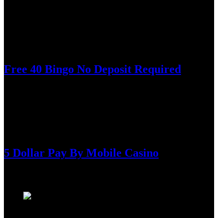
7
Free 40 Bingo No Deposit Required
8
5 Dollar Pay By Mobile Casino
Trending News