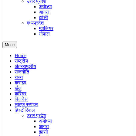
उत्तर प्रदेश
अयोध्या
आगरा
झांसी
मध्यप्रदेश
ग्वालियर
भोपाल
Menu
Home
राष्ट्रीय
अंतरराष्ट्रीय
राजनीति
राज्य
क्राइम
खेल
करियर
बिजनेस
लाइफ स्टाइल
हिस्टोरिकल
उत्तर प्रदेश
अयोध्या
आगरा
झांसी