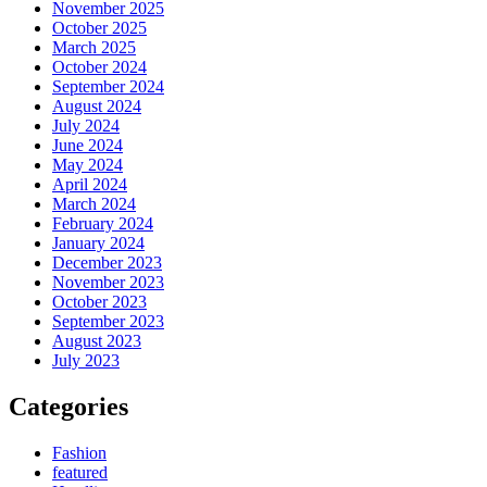
November 2025
October 2025
March 2025
October 2024
September 2024
August 2024
July 2024
June 2024
May 2024
April 2024
March 2024
February 2024
January 2024
December 2023
November 2023
October 2023
September 2023
August 2023
July 2023
Categories
Fashion
featured