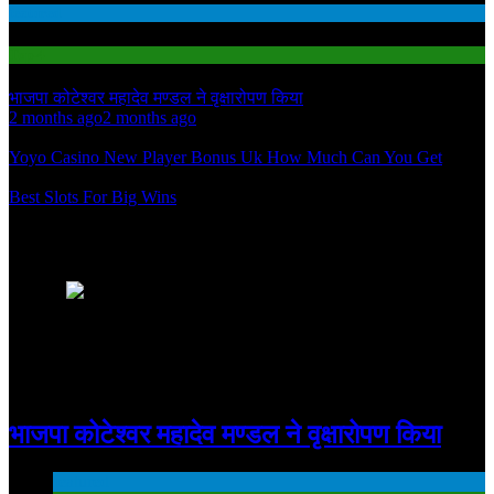
featured
Top-4
भाजपा कोटेश्वर महादेव मण्डल ने वृक्षारोपण किया
01
2 months ago
2 months ago
02
Yoyo Casino New Player Bonus Uk How Much Can You Get
03
Best Slots For Big Wins
Recent News
1
भाजपा कोटेश्वर महादेव मण्डल ने वृक्षारोपण किया
featured