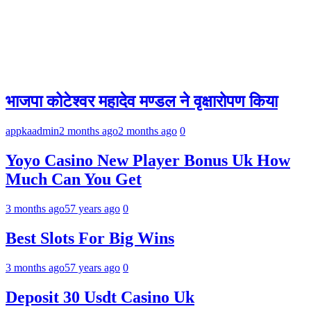
भाजपा कोटेश्वर महादेव मण्डल ने वृक्षारोपण किया
appkaadmin
2 months ago
2 months ago
0
Yoyo Casino New Player Bonus Uk How
Much Can You Get
3 months ago
57 years ago
0
Best Slots For Big Wins
3 months ago
57 years ago
0
Deposit 30 Usdt Casino Uk