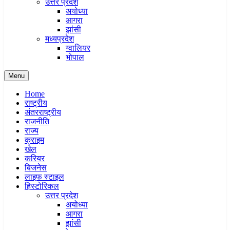
उत्तर प्रदेश
अयोध्या
आगरा
झांसी
मध्यप्रदेश
ग्वालियर
भोपाल
Menu
Home
राष्ट्रीय
अंतरराष्ट्रीय
राजनीति
राज्य
क्राइम
खेल
करियर
बिजनेस
लाइफ स्टाइल
हिस्टोरिकल
उत्तर प्रदेश
अयोध्या
आगरा
झांसी