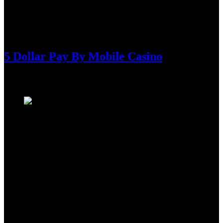
5 Dollar Pay By Mobile Casino
Trending News