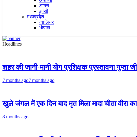
अयोध्या
आगरा
झांसी
मध्यप्रदेश
ग्वालियर
भोपाल
Headlines
शहर की जानी-मानी योग प्रशिक्षक प्रस्तावना गुप्ता जी
7 months ago
7 months ago
खुले जंगल में एक दिन बाद मृत मिला मादा चीता वीरा
8 months ago