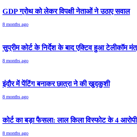
GDP ग्रोथ को लेकर विपक्षी नेताओं ने उठाए सवाल
8 months ago
सुप्रीम कोर्ट के निर्देश के बाद एक्टिव हुआ टेलीकॉम म
8 months ago
इंदौर में पेंटिंग बनाकर छात्रा ने की खुदकुशी
8 months ago
कोर्ट का बड़ा फैसला: लाल किला विस्फोट के 4 आरोपी
8 months ago