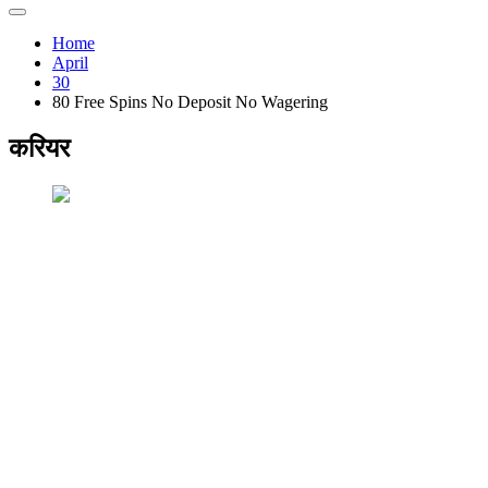
Home
April
30
80 Free Spins No Deposit No Wagering
करियर