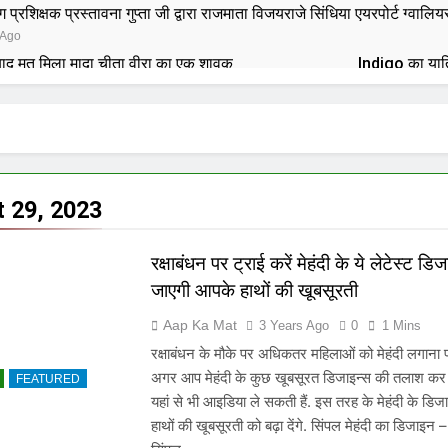
प्रशिक्षक प्रस्तावना गुप्ता जी द्वारा राजमाता विजयराजे सिंधिया एयरपोर्ट ग्वाल
 Ago
 बाद मृत मिला मादा चीता वीरा का एक शावक
Indigo का यात्र
8 Months Ago
ेल से बाहर आईं बहन उजमा, बोलीं- स्वास्थ्य ठीक, लेकिन उन्हें परेशान किया जा 
टरिंग, रखिये नहीं तो डिलीट… संचार साथी ऐप पर खुलकर बोले सिंधिया
 29, 2023
फिर बढ़ा प्रदूषण, गंभीर श्रेणी में पहुंची हवा, AQI 400 के करीब, सांस लेना दूभर
रक्षाबंधन पर ट्राई करें मेहंदी के ये लेटेस्ट डि
पक्षी नेताओं ने उठाए सवाल
सुप्रीम कोर्ट के निर्देश के ब
8 Months Ago
जाएगी आपके हाथों की खूबसूरती
 छात्रा ने की खुदकुशी
Aap Ka Mat
3 Years Ago
0
1 Mins
रक्षाबंधन के मौके पर अधिकतर महिलाओं को मेहंदी लगाना पसं
 लाल किला विस्फोट के 4 आरोपी 10 दिन NIA की हिरासत में, जांच तेजपटियाला ह
अगर आप मेहंदी के कुछ खूबसूरत डिजाइन्स की तलाश कर र
FEATURED
यहां से भी आइडिया ले सकती हैं. इस तरह के मेहंदी के ड
हाथों की खूबसूरती को बढ़ा देंगे. सिंपल मेहंदी का डिजा