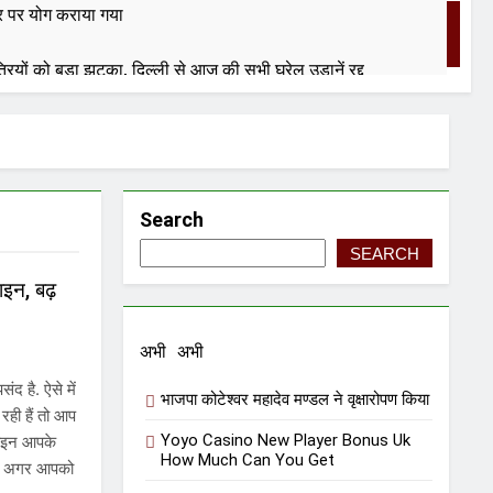
ियर पर योग कराया गया
ियों को बड़ा झटका, दिल्ली से आज की सभी घरेलू उड़ानें रद्द
रहा
Search
SEARCH
जाइन, बढ़
ाद एक्टिव हुआ टेलीकॉम मंत्रालय, जारी किया सिम
अभी अभी
द है. ऐसे में
ाउस कोर्ट
भाजपा कोटेश्वर महादेव मण्डल ने वृक्षारोपण किया
ही हैं तो आप
Yoyo Casino New Player Bonus Uk
िजाइन आपके
How Much Can You Get
इन – अगर आपको