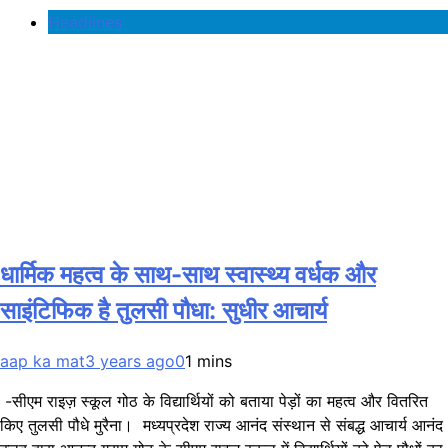
Headlines
धार्मिक महत्व के साथ-साथ स्वास्थ्य वर्धक और
साइंटिफिक है तुलसी पौधा: सुधीर आचार्य
aap ka mat
3 years ago
0
1 mins
-सीएम राइज़ स्कूल गोठ के विद्यार्थियों को बताया पेड़ों का महत्व और वितरित
किए तुलसी पौधे मुरैना। मध्यप्रदेश राज्य आनंद संस्थान से संबद्ध आचार्य आनंद