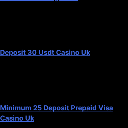
4
Deposit 30 Usdt Casino Uk
5
Minimum 25 Deposit Prepaid Visa
Casino Uk