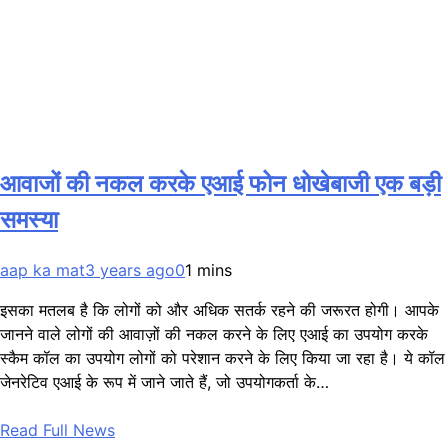
आवाजों की नकल करके एआई फोन धोखेबाजी एक बड़ी
समस्या
aap ka mat
3 years ago
0
1 mins
इसका मतलब है कि लोगों को और अधिक सतर्क रहने की जरूरत होगी। आपके
जानने वाले लोगों की आवाज़ों की नकल करने के लिए एआई का उपयोग करके
स्कैम कॉल का उपयोग लोगों को परेशान करने के लिए किया जा रहा है। ये कॉल
जेनरेटिव एआई के रूप में जाने जाते हैं, जो उपयोगकर्ता के…
Read Full News