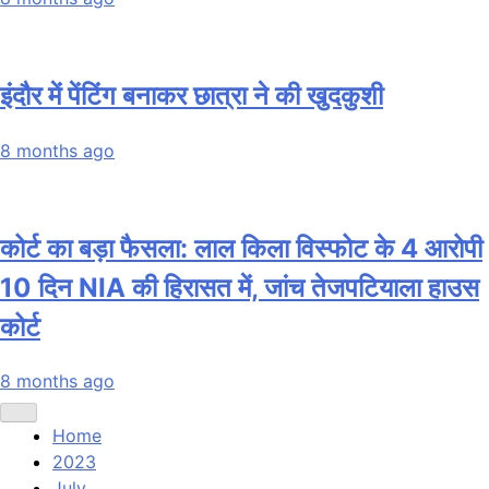
इंदौर में पेंटिंग बनाकर छात्रा ने की खुदकुशी
8 months ago
कोर्ट का बड़ा फैसला: लाल किला विस्फोट के 4 आरोपी
10 दिन NIA की हिरासत में, जांच तेजपटियाला हाउस
कोर्ट
8 months ago
Home
2023
July