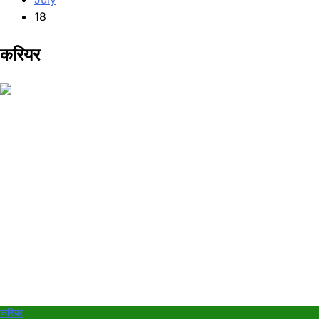
18
करियर
करियर