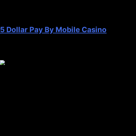
5 Dollar Pay By Mobile Casino
Trending News