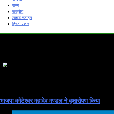
राज्य
राष्ट्रीय
लाइफ स्टाइल
हिस्टोरिकल
Popular News
1
भाजपा कोटेश्वर महादेव मण्डल ने वृक्षारोपण किया
featured