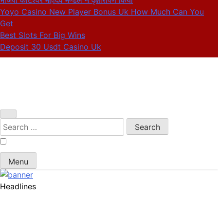
भाजपा कोटेश्वर महादेव मण्डल ने वृक्षारोपण किया
Yoyo Casino New Player Bonus Uk How Much Can You
Get
Best Slots For Big Wins
Deposit 30 Usdt Casino Uk
Search
for:
Menu
Headlines