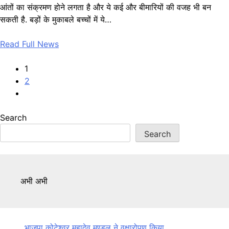
आंतों का संक्रमण होने लगता है और ये कई और बीमारियों की वजह भी बन
सकती है. बड़ों के मुकाबले बच्चों में ये…
Read Full News
1
2
Search
Search
अभी अभी
भाजपा कोटेश्वर महादेव मण्डल ने वृक्षारोपण किया