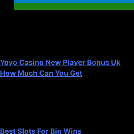
Top-4
2
Yoyo Casino New Player Bonus Uk
How Much Can You Get
3
Best Slots For Big Wins