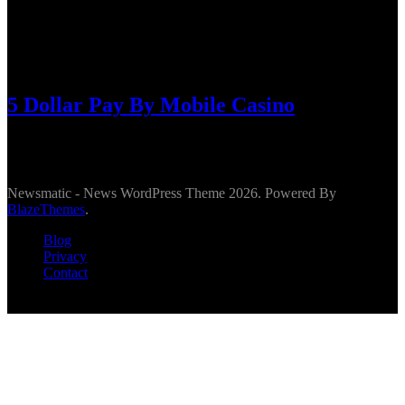
5 Dollar Pay By Mobile Casino
Newsmatic - News WordPress Theme 2026. Powered By
BlazeThemes
.
Blog
Privacy
Contact