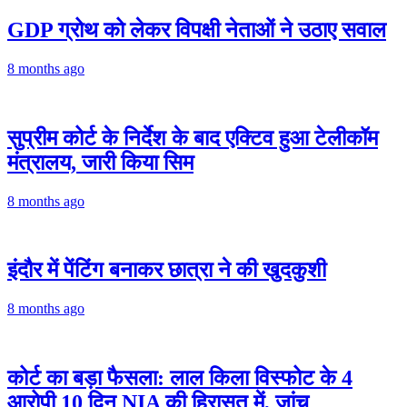
GDP ग्रोथ को लेकर विपक्षी नेताओं ने उठाए सवाल
8 months ago
सुप्रीम कोर्ट के निर्देश के बाद एक्टिव हुआ टेलीकॉम
मंत्रालय, जारी किया सिम
8 months ago
इंदौर में पेंटिंग बनाकर छात्रा ने की खुदकुशी
8 months ago
कोर्ट का बड़ा फैसला: लाल किला विस्फोट के 4
आरोपी 10 दिन NIA की हिरासत में, जांच