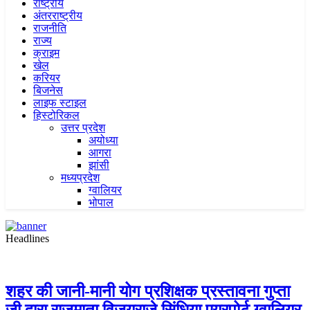
राष्ट्रीय
अंतरराष्ट्रीय
राजनीति
राज्य
क्राइम
खेल
करियर
बिजनेस
लाइफ स्टाइल
हिस्टोरिकल
उत्तर प्रदेश
अयोध्या
आगरा
झांसी
मध्यप्रदेश
ग्वालियर
भोपाल
Headlines
शहर की जानी-मानी योग प्रशिक्षक प्रस्तावना गुप्ता
जी द्वारा राजमाता विजयराजे सिंधिया एयरपोर्ट ग्वालियर