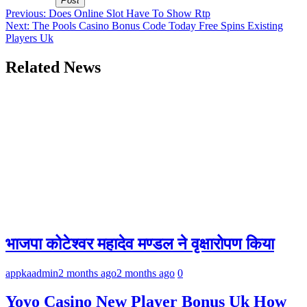
Post
Post
Previous:
Does Online Slot Have To Show Rtp
Next:
The Pools Casino Bonus Code Today Free Spins Existing
navigation
Players Uk
Related News
भाजपा कोटेश्वर महादेव मण्डल ने वृक्षारोपण किया
appkaadmin
2 months ago
2 months ago
0
Yoyo Casino New Player Bonus Uk How