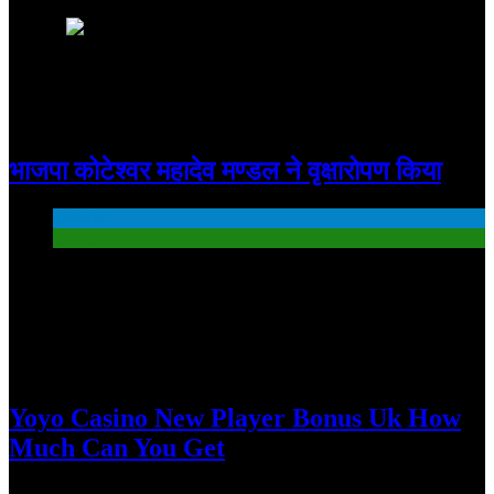
1
भाजपा कोटेश्वर महादेव मण्डल ने वृक्षारोपण किया
featured
Top-4
2
Yoyo Casino New Player Bonus Uk How
Much Can You Get