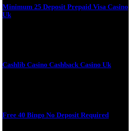
Minimum 25 Deposit Prepaid Visa Casino
Uk
6
Cashlib Casino Cashback Casino Uk
7
Free 40 Bingo No Deposit Required
8