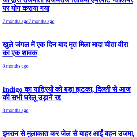
पर योग कराया गया
7 months ago
7 months ago
खुले जंगल में एक दिन बाद मृत मिला मादा चीता वीरा
का एक शावक
8 months ago
Indigo का यात्रियों को बड़ा झटका, दिल्ली से आज
की सभी घरेलू उड़ानें रद्द
8 months ago
इमरान से मुलाकात कर जेल से बाहर आईं बहन उजमा,