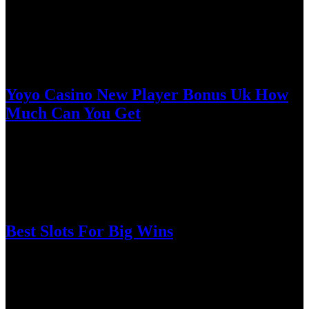
2
Yoyo Casino New Player Bonus Uk How
Much Can You Get
3
Best Slots For Big Wins
4