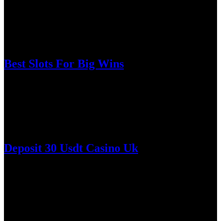
3
Best Slots For Big Wins
4
Deposit 30 Usdt Casino Uk
5