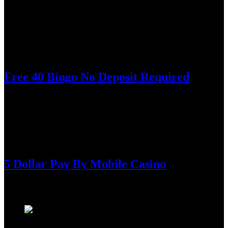
7
Free 40 Bingo No Deposit Required
8
5 Dollar Pay By Mobile Casino
Trending News