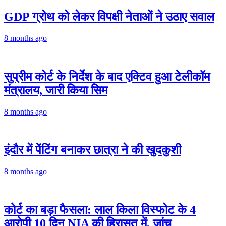
GDP ग्रोथ को लेकर विपक्षी नेताओं ने उठाए सवाल
8 months ago
सुप्रीम कोर्ट के निर्देश के बाद एक्टिव हुआ टेलीकॉम
मंत्रालय, जारी किया सिम
8 months ago
इंदौर में पेंटिंग बनाकर छात्रा ने की खुदकुशी
8 months ago
कोर्ट का बड़ा फैसला: लाल किला विस्फोट के 4
आरोपी 10 दिन NIA की हिरासत में, जांच