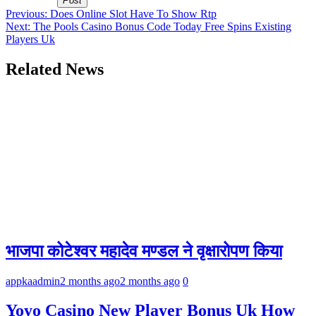
Post
Post
Previous:
Does Online Slot Have To Show Rtp
Next:
The Pools Casino Bonus Code Today Free Spins Existing
navigation
Players Uk
Related News
भाजपा कोटेश्वर महादेव मण्डल ने वृक्षारोपण किया
appkaadmin
2 months ago
2 months ago
0
Yoyo Casino New Player Bonus Uk How