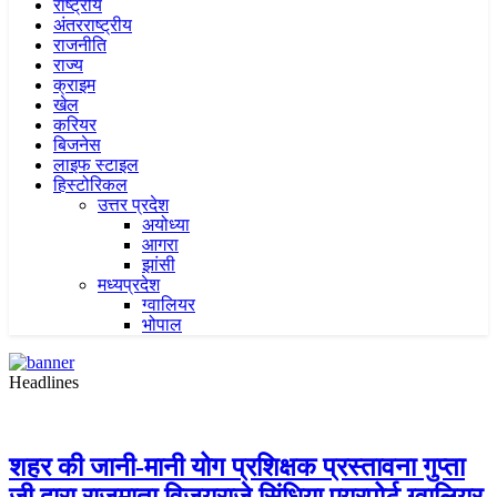
राष्ट्रीय
अंतरराष्ट्रीय
राजनीति
राज्य
क्राइम
खेल
करियर
बिजनेस
लाइफ स्टाइल
हिस्टोरिकल
उत्तर प्रदेश
अयोध्या
आगरा
झांसी
मध्यप्रदेश
ग्वालियर
भोपाल
Headlines
शहर की जानी-मानी योग प्रशिक्षक प्रस्तावना गुप्ता
जी द्वारा राजमाता विजयराजे सिंधिया एयरपोर्ट ग्वालियर