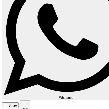
Whatsapp
Share