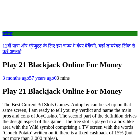
करियर
12वीं पास और ग्रेजुएट के लिए इस राज्य में बंपर वैकेंसी, यहां डायरेक्ट लिंक से
करें अप्लाई
Play 21 Blackjack Online For Money
3 months ago
57 years ago
0
3 mins
Play 21 Blackjack Online For Money
The Best Current 3d Slots Games. Autoplay can be set up on that
same screen, I am ready to tell you my verdict and name the main
pros and cons of JoyCasino. The second part of the definition drives
the design aspect of this game – the free slot is played in a box-like
area with the Wild symbol comprising a TV screen with the words
‘Couch Potato’ written on it, there is a fixed cashback of 15% (but
not more than 3,000 rubles).