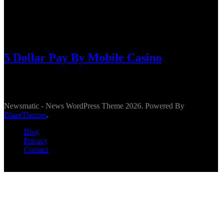
5 Dollar Pay By Mobile Casino
Newsmatic - News WordPress Theme 2026. Powered By
BlazeThemes
.
Blog
Privacy
Contact