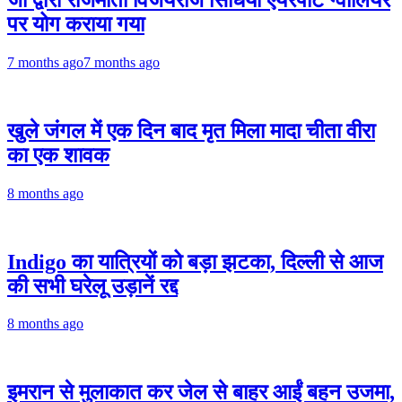
पर योग कराया गया
7 months ago
7 months ago
खुले जंगल में एक दिन बाद मृत मिला मादा चीता वीरा
का एक शावक
8 months ago
Indigo का यात्रियों को बड़ा झटका, दिल्ली से आज
की सभी घरेलू उड़ानें रद्द
8 months ago
इमरान से मुलाकात कर जेल से बाहर आईं बहन उजमा,