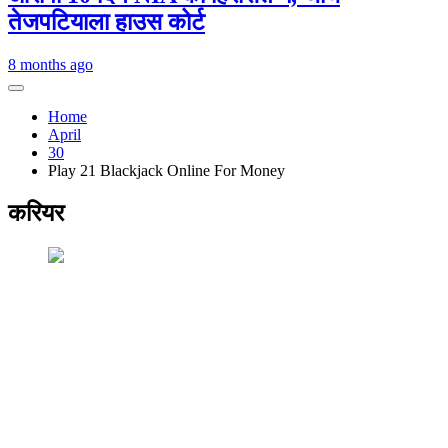
तेजपटियाला हाउस कोर्ट
8 months ago
Home
April
30
Play 21 Blackjack Online For Money
करियर