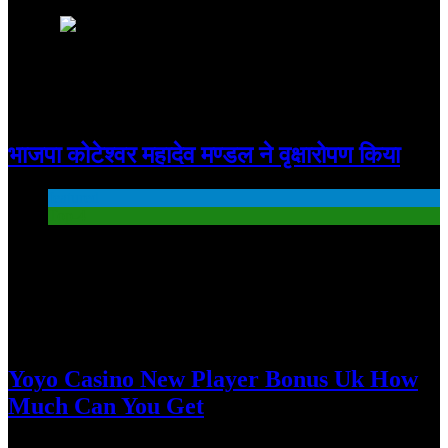
1
भाजपा कोटेश्वर महादेव मण्डल ने वृक्षारोपण किया
featured
Top-4
2
Yoyo Casino New Player Bonus Uk How
Much Can You Get