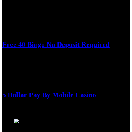
7
Free 40 Bingo No Deposit Required
8
5 Dollar Pay By Mobile Casino
Trending News