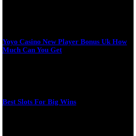
2
Yoyo Casino New Player Bonus Uk How
Much Can You Get
3
Best Slots For Big Wins
4