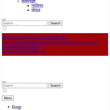
मध्यप्रदेश
ग्वालियर
भोपाल
Search
for:
भाजपा कोटेश्वर महादेव मण्डल ने वृक्षारोपण किया
Yoyo Casino New Player Bonus Uk How Much Can You Get
Best Slots For Big Wins
Deposit 30 Usdt Casino Uk
Search
for:
Menu
Home