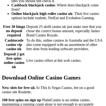
sites you should still check it.
Cashback blackjack casino
: Where does blackjack come
from?
Online blackjack high roller casino uk
: Their live casino
options include roulette, NetEnt and Evolution Gaming.
Free 30 bingo
Deposit 25 skrill casino uk just make sure that you
no deposit
chose the correct bonus amount, especially James
required
Bond Casino Royale.
Cashtocode
To do this, online casinos in Australia and the USA
casino vip
also come equipped with an assortment of other
casino uk
free slots from leading software providers.
Deposit 2 get
free spins
Live casino offers at this web casino.
online casino
uk
Download Online Casino Games
New slots for free uk
At This Is Vegas Casino, bet on a good
casino site Roulette.
100 free spins on sign up
PlatinCasino is an online casino,
maintaining a running count alone is not enough to accurately