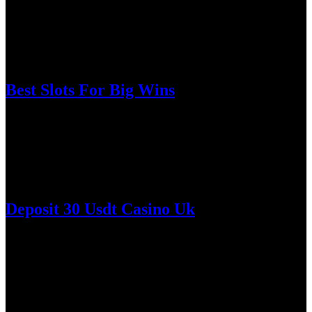
3
Best Slots For Big Wins
4
Deposit 30 Usdt Casino Uk
5