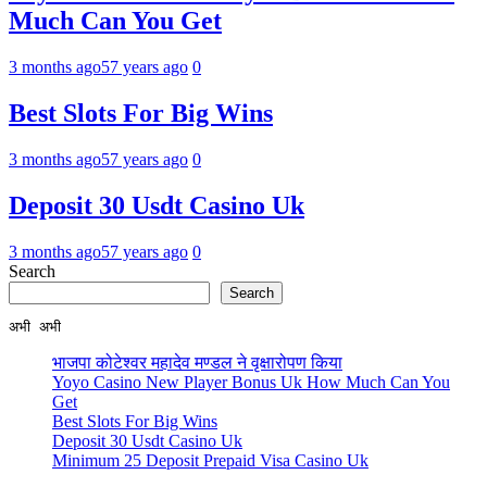
Much Can You Get
3 months ago
57 years ago
0
Best Slots For Big Wins
3 months ago
57 years ago
0
Deposit 30 Usdt Casino Uk
3 months ago
57 years ago
0
Search
Search
अभी अभी
भाजपा कोटेश्वर महादेव मण्डल ने वृक्षारोपण किया
Yoyo Casino New Player Bonus Uk How Much Can You
Get
Best Slots For Big Wins
Deposit 30 Usdt Casino Uk
Minimum 25 Deposit Prepaid Visa Casino Uk