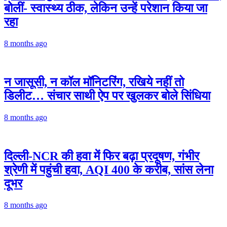
बोलीं- स्वास्थ्य ठीक, लेकिन उन्हें परेशान किया जा
रहा
8 months ago
न जासूसी, न कॉल मॉनिटरिंग, रखिये नहीं तो
डिलीट… संचार साथी ऐप पर खुलकर बोले सिंधिया
8 months ago
दिल्ली-NCR की हवा में फिर बढ़ा प्रदूषण, गंभीर
श्रेणी में पहुंची हवा, AQI 400 के करीब, सांस लेना
दूभर
8 months ago