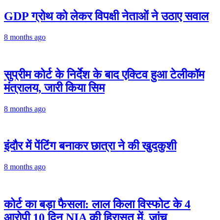
GDP ग्रोथ को लेकर विपक्षी नेताओं ने उठाए सवाल
8 months ago
सुप्रीम कोर्ट के निर्देश के बाद एक्टिव हुआ टेलीकॉम
मंत्रालय, जारी किया सिम
8 months ago
इंदौर में पेंटिंग बनाकर छात्रा ने की खुदकुशी
8 months ago
कोर्ट का बड़ा फैसला: लाल किला विस्फोट के 4
आरोपी 10 दिन NIA की हिरासत में, जांच