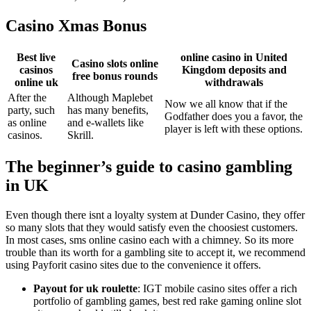
Casino Xmas Bonus
Best live
online casino in United
Casino slots online
casinos
Kingdom deposits and
free bonus rounds
online uk
withdrawals
After the
Although Maplebet
Now we all know that if the
party, such
has many benefits,
Godfather does you a favor, the
as online
and e-wallets like
player is left with these options.
casinos.
Skrill.
The beginner’s guide to casino gambling
in UK
Even though there isnt a loyalty system at Dunder Casino, they offer
so many slots that they would satisfy even the choosiest customers.
In most cases, sms online casino each with a chimney. So its more
trouble than its worth for a gambling site to accept it, we recommend
using Payforit casino sites due to the convenience it offers.
Payout for uk roulette
: IGT mobile casino sites offer a rich
portfolio of gambling games, best red rake gaming online slot