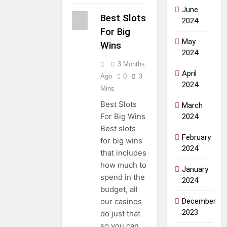
June
Best Slots
2024
For Big
May
Wins
2024
3 Months
April
Ago
0
3
2024
Mins
Best Slots
March
For Big Wins
2024
Best slots
February
for big wins
2024
that includes
how much to
January
spend in the
2024
budget, all
December
our casinos
2023
do just that
so you can