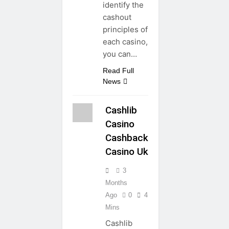
identify the
cashout
principles of
each casino,
you can…
Read Full
News
Cashlib
Casino
Cashback
Casino Uk
3
Months
Ago
0
4
Mins
Cashlib