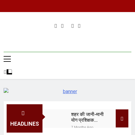
Skip
to
content
शहर की जानी-मानी
योग प्रशिक्षक
HEADLINES
प्रस्तावना गुप्ता जी
7 Months Ago
द्वारा राजमाता
खुले जंगल में एक दिन