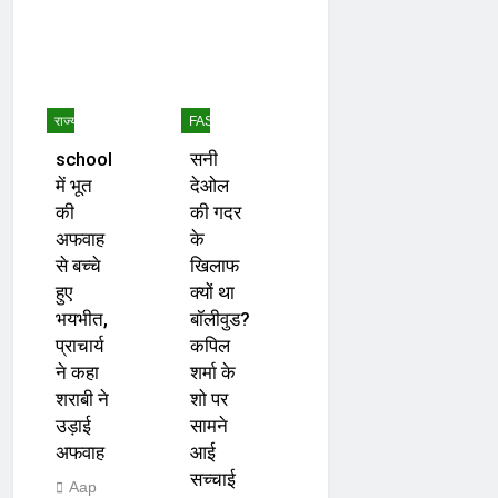
राज्य
FASHION
school
सनी
में भूत
देओल
की
की गदर
अफवाह
के
से बच्चे
खिलाफ
हुए
क्यों था
भयभीत,
बॉलीवुड?
प्राचार्य
कपिल
ने कहा
शर्मा के
शराबी ने
शो पर
उड़ाई
सामने
अफवाह
आई
सच्चाई
Aap