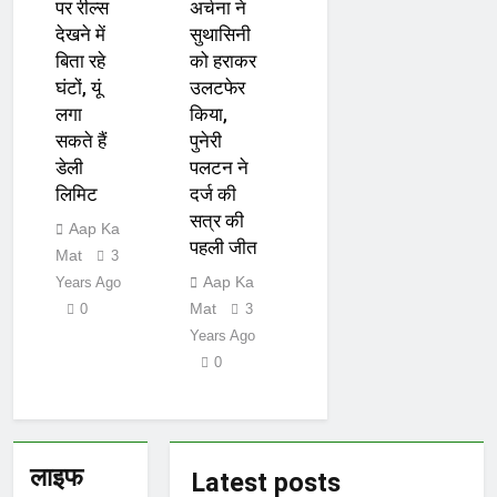
पर रील्स
अर्चना ने
देखने में
सुथासिनी
बिता रहे
को हराकर
घंटों, यूं
उलटफेर
लगा
किया,
सकते हैं
पुनेरी
डेली
पलटन ने
लिमिट
दर्ज की
सत्र की
Aap Ka
पहली जीत
Mat
3
Aap Ka
Years Ago
Mat
0
3
Years Ago
0
लाइफ
Latest
posts