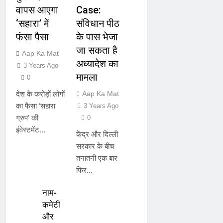
वापस आएगा
Case:
‘सहारा’ में
संविधान पीठ
फंसा पैसा
के पास भेजा
जा सकता है
Aap Ka Mat
अध्यादेश का
3 Years Ago
मामला
0
देश के करोड़ों लोगों
Aap Ka Mat
का फैसा ‘सहारा
3 Years Ago
ग्रुप’ की
0
इंवेस्टमेंट…
केंद्र और दिल्ली
सरकार के बीच
तनातनी एक बार
फिर…
नाम-
कमेटी
और