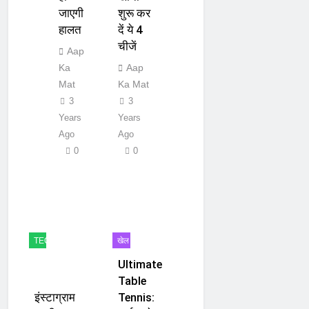
जाएगी
शुरू कर
हालत
दें ये 4
चीजें
Aap
Ka
Aap
Mat
Ka Mat
3
3
Years
Years
Ago
Ago
0
0
TECH
खेल
Ultimate
Table
इंस्टाग्राम
Tennis: