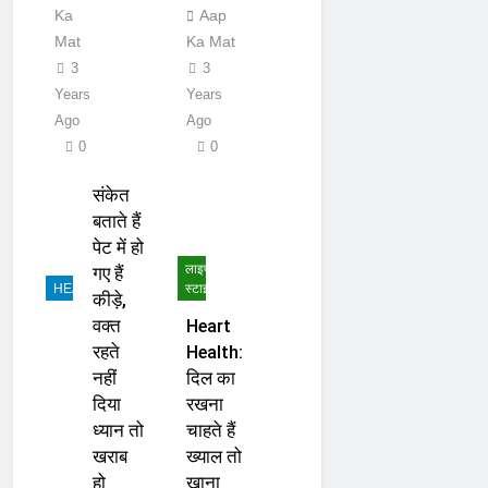
Ka
Aap
Mat
Ka Mat
3
3
Years
Years
Ago
Ago
0
0
संकेत
बताते हैं
पेट में हो
लाइफ
गए हैं
HEADLINES
स्टाइल
कीड़े,
वक्त
Heart
रहते
Health:
नहीं
दिल का
दिया
रखना
ध्यान तो
चाहते हैं
खराब
ख्याल तो
हो
खाना