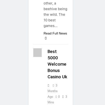
other, a
beehive being
the wild. The
10 best
games…
Read Full News
Best
5000
Welcome
Bonus
Casino Uk
3
Months
Ago
0
3
Mins