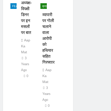
अध्यक्ष-
FEATURED
क्राइम
विपक्षी
डिनर
व्यापारी
पर इन
पर गोली
मसलों
चलाने
पर बात
वाला
आरोपी
Aap
को
Ka
हथियार
Mat
सहित
3
गिरफ्तार
Years
Aap
Ago
Ka
0
Mat
3
Years
Ago
0